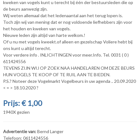
kweken van vogels kunt u terecht bij één der bestuursleden die op
de beurs aanwezig zijn.
Wij weten allemaal dat het ledenaantal aan het terug lopen is.
Toch zijn wij van mening dat er nog voldoende liefhebbers zijn voor
het houden en kweken van vogels.
Nieuwe leden zijn altijd van harte welkom.!
Of u nu met vogels kweekt.of alleen en gezelschap Voliere hebt bij
ons kunt u altijd terecht.
Voor verdere info . INLICHTINGEN voor meer.Info. Tel. 0031 ( 0 )
611424556
TEVENS ZIJN WIJ OP ZOEK NAA HANDELAREN OM DEZE BEURS
HUN VOGELS TE KOOP OF TE RUIL AAN TE BIEDEN.
P.S.? Noteer deze Vogelmarkt Vogelbeurs in uw agenda .. 20.09.2020
< = > 18.10.2020 ?
Prijs: € 1,00
1940X gezien
Advertentie van:
Bernd Langer
Telefoon: 0611424556